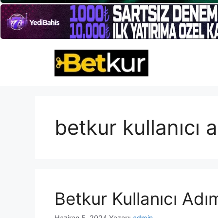
İçeriğe
atla
betkur kullanıcı
Betkur Kullanıcı Ad
Haziran 5, 2024
Yazarı:
admin