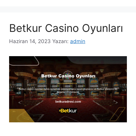
Betkur Casino Oyunları
Haziran 14, 2023
Yazarı:
admin