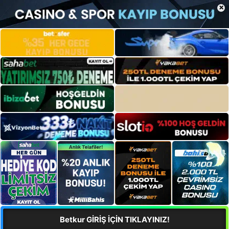
×
Betkur GİRİŞ İÇİN TIKLAYINIZ!