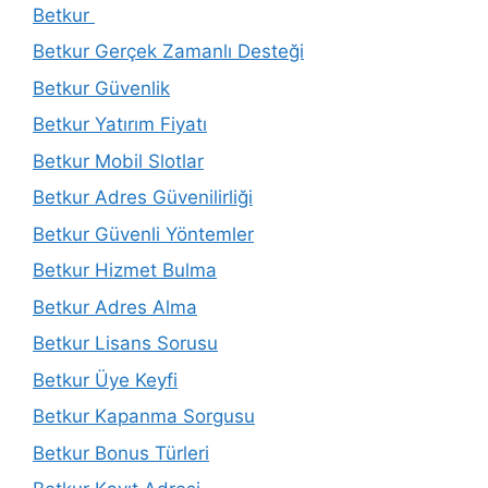
Betkur
Betkur Gerçek Zamanlı Desteği
Betkur Güvenlik
Betkur Yatırım Fiyatı
Betkur Mobil Slotlar
Betkur Adres Güvenilirliği
Betkur Güvenli Yöntemler
Betkur Hizmet Bulma
Betkur Adres Alma
Betkur Lisans Sorusu
Betkur Üye Keyfi
Betkur Kapanma Sorgusu
Betkur Bonus Türleri