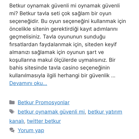
Betkur oynamak güvenli mi oynamak güvenli
mi? Betkur tavla seti çok sağlam bir oyun
seçeneğidir. Bu oyun seçeneğini kullanmak için
öncelikle sitenin gerektirdiği kayıt adımlarını
geçmelisiniz. Tavla oyununun sunduğu
fırsatlardan faydalanmak için, siteden keyif
almanızı sağlamak için oyunun şart ve
koşullarına makul ölçülerde uymalısınız. Bir
bahis sitesinde tavla casino seçeneğinin
kullanılmasıyla ilgili herhangi bir güvenlik …
Devamını oku…
Kategoriler
Betkur Promosyonlar
Etiketler
betkur oynamak güvenli mi
,
betkur yatırım
kanalı
,
twitter betkur
Yorum yap