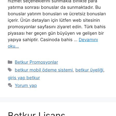
hizmet seçeneklerini sunmakla birlikte para
yatırma sonrası bonuslar da sunmaktadır. Bu
bonuslar yatırım bonusları ve ücretsiz bonusları
içerir. Ürün detayları için lütfen web sitesinin
promosyonlar sayfasını ziyaret edin. Türk bahis
piyasası her geçen gün büyüyen ve gelişen bir
yapıya sahiptir. Casinoda bahis …
Devamını
oku…
Kategoriler
Betkur Promosyonlar
Etiketler
betkur mobil ödeme sistemi
,
betkur üyeliği
,
giris yap betkur
Yorum yap
Betkur Lisans