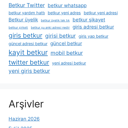
Betkur Twitter
betkur whatsapp
betkur yardım hattı
betkur yeni adres
betkur yeni adresi
Betkur üyelik
betkur şikayet
betkur üyelik tek tık
giris adresi betkur
betkur şirketi
betkur şu anki adresi nedir
giris betkur
girisi betkur
giris yap betkur
güncel betkur
güncel adresi betkur
kayit betkur
mobil betkur
twitter betkur
yeni adresi betkur
yeni giris betkur
Arşivler
Haziran 2026