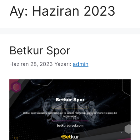
Ay:
Haziran 2023
Betkur Spor
Haziran 28, 2023
Yazarı:
admin