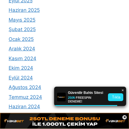
Eylül 2025
Haziran 2025
Mayıs 2025
Şubat 2025
Ocak 2025
Aralık 2024
Kasım 2024
Ekim 2024
Eylül 2024
Ağustos 2024
Temmuz 2024
Haziran 2024
Mayıs 2024
×
Nisan 2024