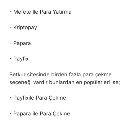
- Mefete İle Para Yatırma
- Kriptopay
- Papara
- Payfix
Betkur sitesinde birden fazla para çekme
seçeneği vardır bunlardan en popülerleri ise;
- Payfixile Para Çekme
- Papara ile Para Çekme