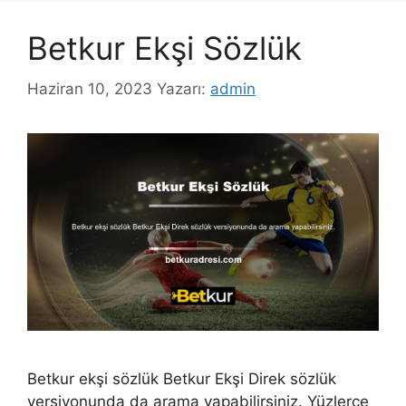
Betkur Ekşi Sözlük
Haziran 10, 2023
Yazarı:
admin
Betkur ekşi sözlük Betkur Ekşi Direk sözlük
versiyonunda da arama yapabilirsiniz. Yüzlerce