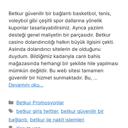
Betkur güvenilir bir bağlantı basketbol, ​​tenis,
voleybol gibi çeşitli spor dallarına yönelik
kuponlar tasarlayabilirsiniz. Ayrıca yazılım
desteği genel maliyetin bir parçasıdır. Betkur
casino dolandırıcılığı halkın büyük ilgisini çekti.
Aslında dolandırıcı sitelerin de olduğunu
duydum. Bildiğimiz kadarıyla canlı bahis
mağazasında herhangi bir şekilde hile yapılması
mümkün değildir. Bu web sitesi tamamen
güvenilir bir hizmet sunmaktadır. Bu, …
Devamını oku…
Kategoriler
Betkur Promosyonlar
Etiketler
betkur giris twitter
,
betkur güvenilir bir
bağlantı
,
betkur i̇le nakit i̇şlemleri