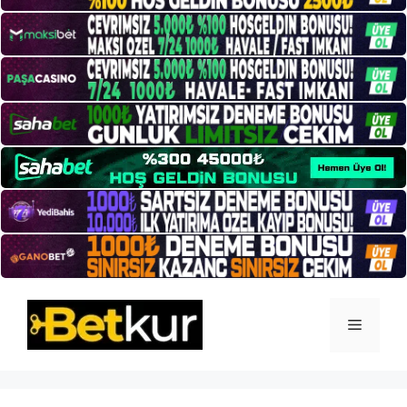
İçeriğe
atla
Menü