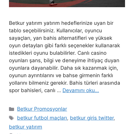
Betkur yatırım yatırım hedeflerinize uyan bir
tablo seçebilirsiniz. Kullanıcılar, oyuncu
sayaçları, yan bahis alternatifleri ve yüksek
oyun detayları gibi farklı seçenekler kullanarak
istedikleri oyunu bulabilirler. Canlı casino
oyunları şans, bilgi ve deneyime ihtiyaç duyan
oyunlara dayanabilir. Daha sık kazanmak için,
oyunun ayrıntılarını ve bahse girmenin farklı
yollarını bilmeniz gerekir. Bahis türleri arasında
spor bahisleri, canlı …
Devamını oku…
Kategoriler
Betkur Promosyonlar
Etiketler
betkur futbol maçları
,
betkur giris twitter
,
betkur yatırım