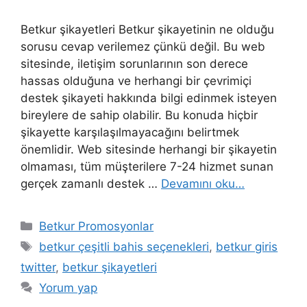
Betkur şikayetleri Betkur şikayetinin ne olduğu
sorusu cevap verilemez çünkü değil. Bu web
sitesinde, iletişim sorunlarının son derece
hassas olduğuna ve herhangi bir çevrimiçi
destek şikayeti hakkında bilgi edinmek isteyen
bireylere de sahip olabilir. Bu konuda hiçbir
şikayette karşılaşılmayacağını belirtmek
önemlidir. Web sitesinde herhangi bir şikayetin
olmaması, tüm müşterilere 7-24 hizmet sunan
gerçek zamanlı destek …
Devamını oku…
Kategoriler
Betkur Promosyonlar
Etiketler
betkur çeşitli bahis seçenekleri
,
betkur giris
twitter
,
betkur şikayetleri
Yorum yap