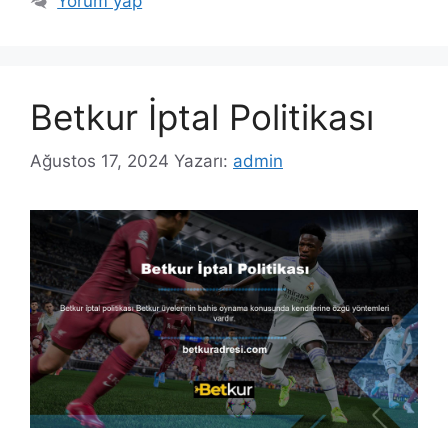
Yorum yap
Betkur İptal Politikası
Ağustos 17, 2024
Yazarı:
admin