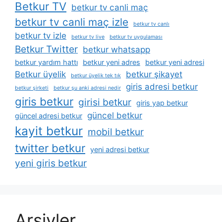
Betkur TV
betkur tv canli maç
betkur tv canli maç izle
betkur tv canlı
betkur tv izle
betkur tv live
betkur tv uygulaması
Betkur Twitter
betkur whatsapp
betkur yardım hattı
betkur yeni adres
betkur yeni adresi
Betkur üyelik
betkur şikayet
betkur üyelik tek tık
giris adresi betkur
betkur şirketi
betkur şu anki adresi nedir
giris betkur
girisi betkur
giris yap betkur
güncel betkur
güncel adresi betkur
kayit betkur
mobil betkur
twitter betkur
yeni adresi betkur
yeni giris betkur
Arşivler