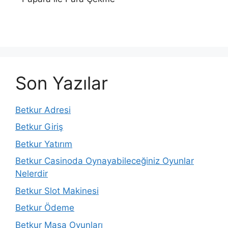
Son Yazılar
Betkur Adresi
Betkur Giriş
Betkur Yatırım
Betkur Casinoda Oynayabileceğiniz Oyunlar
Nelerdir
Betkur Slot Makinesi
Betkur Ödeme
Betkur Masa Oyunları