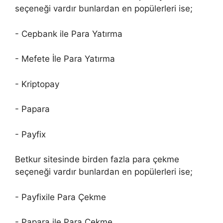
seçeneği vardır bunlardan en popülerleri ise;
- Cepbank ile Para Yatırma
- Mefete İle Para Yatırma
- Kriptopay
- Papara
- Payfix
Betkur sitesinde birden fazla para çekme
seçeneği vardır bunlardan en popülerleri ise;
- Payfixile Para Çekme
- Papara ile Para Çekme