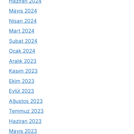
Haziran 2024
Mayıs 2024
Nisan 2024
Mart 2024
Şubat 2024
Ocak 2024
Aralık 2023
Kasım 2023
Ekim 2023
Eylül 2023
Ağustos 2023
Temmuz 2023
Haziran 2023
Mayıs 2023