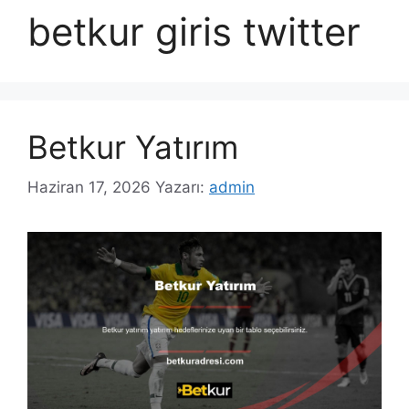
betkur giris twitter
Betkur Yatırım
Haziran 17, 2026
Yazarı:
admin