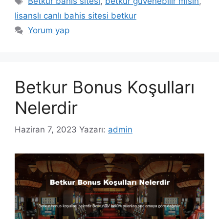
Betkur bahis sitesi
,
betkur güvenebilir misin
,
lisanslı canlı bahis sitesi betkur
Yorum yap
Betkur Bonus Koşulları
Nelerdir
Haziran 7, 2023
Yazarı:
admin