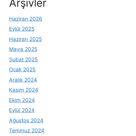
Arşivler
Haziran 2026
Eylül 2025
Haziran 2025
Mayıs 2025
Şubat 2025
Ocak 2025
Aralık 2024
Kasım 2024
Ekim 2024
Eylül 2024
Ağustos 2024
Temmuz 2024