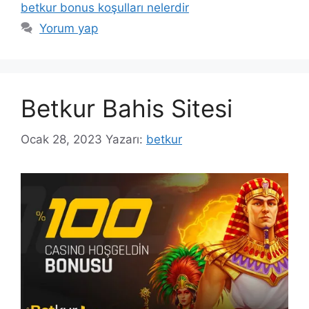
betkur bonus koşulları nelerdir
Yorum yap
Betkur Bahis Sitesi
Ocak 28, 2023
Yazarı:
betkur