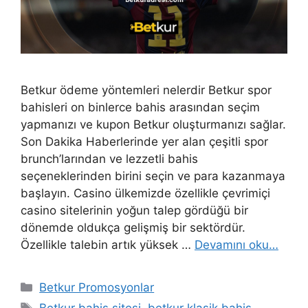
Betkur ödeme yöntemleri nelerdir Betkur spor
bahisleri on binlerce bahis arasından seçim
yapmanızı ve kupon Betkur oluşturmanızı sağlar.
Son Dakika Haberlerinde yer alan çeşitli spor
brunch’larından ve lezzetli bahis
seçeneklerinden birini seçin ve para kazanmaya
başlayın. Casino ülkemizde özellikle çevrimiçi
casino sitelerinin yoğun talep gördüğü bir
dönemde oldukça gelişmiş bir sektördür.
Özellikle talebin artık yüksek …
Devamını oku…
Kategoriler
Betkur Promosyonlar
Etiketler