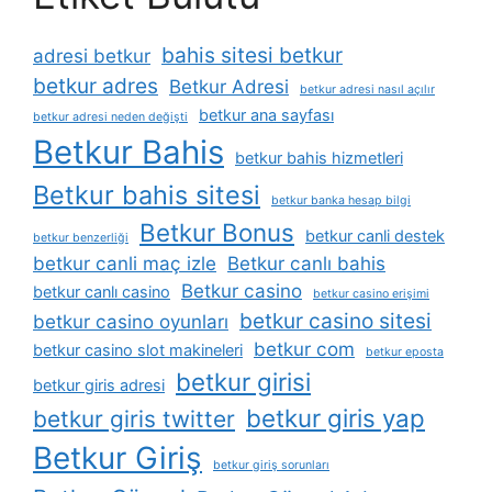
bahis sitesi betkur
adresi betkur
betkur adres
Betkur Adresi
betkur adresi nasıl açılır
betkur ana sayfası
betkur adresi neden değişti
Betkur Bahis
betkur bahis hizmetleri
Betkur bahis sitesi
betkur banka hesap bilgi
Betkur Bonus
betkur canli destek
betkur benzerliği
betkur canli maç izle
Betkur canlı bahis
Betkur casino
betkur canlı casino
betkur casino erişimi
betkur casino sitesi
betkur casino oyunları
betkur com
betkur casino slot makineleri
betkur eposta
betkur girisi
betkur giris adresi
betkur giris yap
betkur giris twitter
Betkur Giriş
betkur giriş sorunları