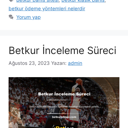
Betkur bahis sitesi
,
betkur klasik bahis
,
betkur ödeme yöntemleri nelerdir
Yorum yap
Betkur İnceleme Süreci
Ağustos 23, 2023
Yazarı:
admin