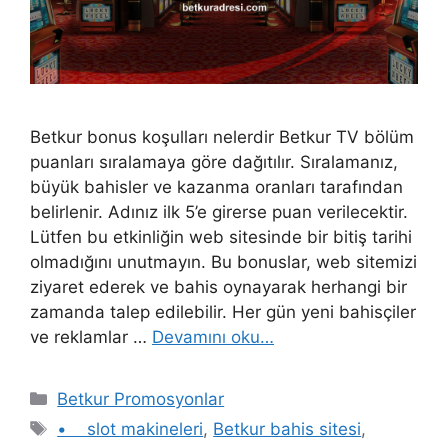
Betkur bonus koşulları nelerdir Betkur TV bölüm
puanları sıralamaya göre dağıtılır. Sıralamanız,
büyük bahisler ve kazanma oranları tarafından
belirlenir. Adınız ilk 5’e girerse puan verilecektir.
Lütfen bu etkinliğin web sitesinde bir bitiş tarihi
olmadığını unutmayın. Bu bonuslar, web sitemizi
ziyaret ederek ve bahis oynayarak herhangi bir
zamanda talep edilebilir. Her gün yeni bahisçiler
ve reklamlar …
Devamını oku…
Kategoriler
Betkur Promosyonlar
Etiketler
• slot makineleri
,
Betkur bahis sitesi
,