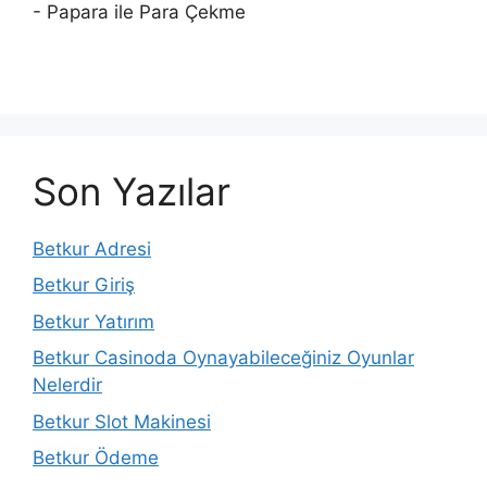
- Papara ile Para Çekme
Son Yazılar
Betkur Adresi
Betkur Giriş
Betkur Yatırım
Betkur Casinoda Oynayabileceğiniz Oyunlar
Nelerdir
Betkur Slot Makinesi
Betkur Ödeme