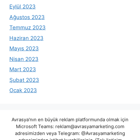
Eylül 2023
Ağustos 2023
Temmuz 2023
Haziran 2023
Mayıs 2023
Nisan 2023
Mart 2023
Şubat 2023
Ocak 2023
Avrasya'nın en büyük reklam platformunda olmak için
Microsoft Teams:
reklam@avrasyamarketing.com
adresimizden veya Telegram: @Avrasyamarketing