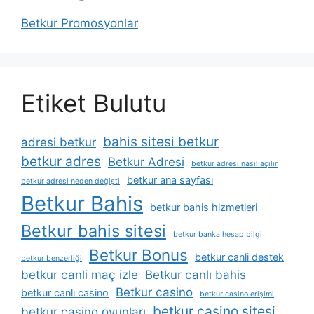
Betkur Promosyonlar
Etiket Bulutu
bahis sitesi betkur
adresi betkur
betkur adres
Betkur Adresi
betkur adresi nasıl açılır
betkur ana sayfası
betkur adresi neden değişti
Betkur Bahis
betkur bahis hizmetleri
Betkur bahis sitesi
betkur banka hesap bilgi
Betkur Bonus
betkur canli destek
betkur benzerliği
betkur canli maç izle
Betkur canlı bahis
Betkur casino
betkur canlı casino
betkur casino erişimi
betkur casino sitesi
betkur casino oyunları