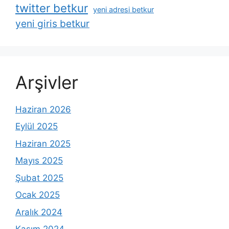
twitter betkur
yeni adresi betkur
yeni giris betkur
Arşivler
Haziran 2026
Eylül 2025
Haziran 2025
Mayıs 2025
Şubat 2025
Ocak 2025
Aralık 2024