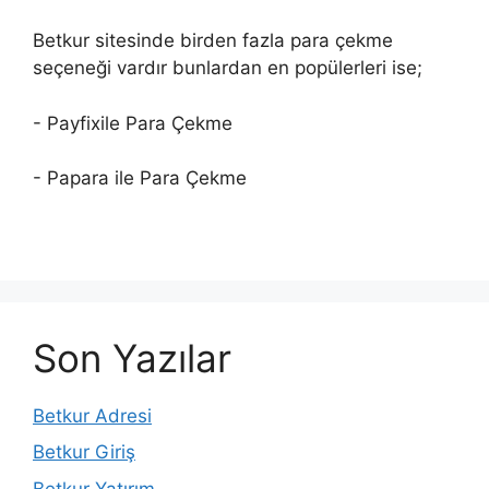
Betkur sitesinde birden fazla para çekme
seçeneği vardır bunlardan en popülerleri ise;
- Payfixile Para Çekme
- Papara ile Para Çekme
Son Yazılar
Betkur Adresi
Betkur Giriş
Betkur Yatırım