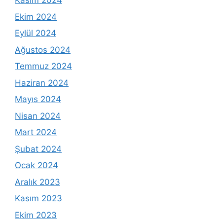
Kasım 2024
Ekim 2024
Eylül 2024
Ağustos 2024
Temmuz 2024
Haziran 2024
Mayıs 2024
Nisan 2024
Mart 2024
Şubat 2024
Ocak 2024
Aralık 2023
Kasım 2023
Ekim 2023