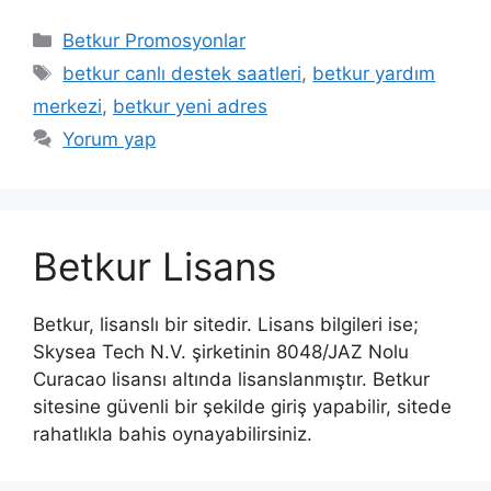
Kategoriler
Betkur Promosyonlar
Etiketler
betkur canlı destek saatleri
,
betkur yardım
merkezi
,
betkur yeni adres
Yorum yap
Betkur Lisans
Betkur, lisanslı bir sitedir. Lisans bilgileri ise;
Skysea Tech N.V. şirketinin 8048/JAZ Nolu
Curacao lisansı altında lisanslanmıştır. Betkur
sitesine güvenli bir şekilde giriş yapabilir, sitede
rahatlıkla bahis oynayabilirsiniz.