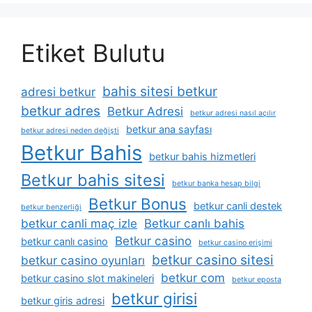
Etiket Bulutu
bahis sitesi betkur
adresi betkur
betkur adres
Betkur Adresi
betkur adresi nasıl açılır
betkur ana sayfası
betkur adresi neden değişti
Betkur Bahis
betkur bahis hizmetleri
Betkur bahis sitesi
betkur banka hesap bilgi
Betkur Bonus
betkur canli destek
betkur benzerliği
betkur canli maç izle
Betkur canlı bahis
Betkur casino
betkur canlı casino
betkur casino erişimi
betkur casino sitesi
betkur casino oyunları
betkur com
betkur casino slot makineleri
betkur eposta
betkur girisi
betkur giris adresi