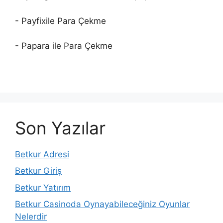
- Payfixile Para Çekme
- Papara ile Para Çekme
Son Yazılar
Betkur Adresi
Betkur Giriş
Betkur Yatırım
Betkur Casinoda Oynayabileceğiniz Oyunlar
Nelerdir