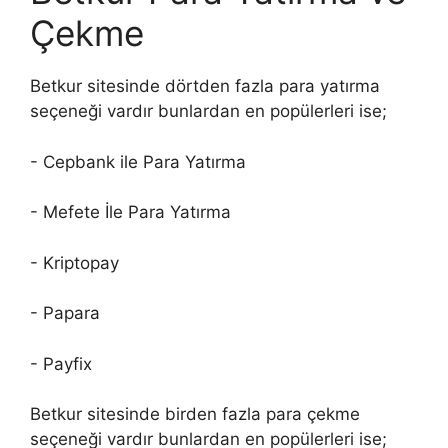
Çekme
Betkur sitesinde dörtden fazla para yatırma
seçeneği vardır bunlardan en popülerleri ise;
- Cepbank ile Para Yatırma
- Mefete İle Para Yatırma
- Kriptopay
- Papara
- Payfix
Betkur sitesinde birden fazla para çekme
seçeneği vardır bunlardan en popülerleri ise;