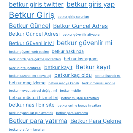
betkur giris yap
betkur giris twitter
Betkur Giriş
betkur giriş sorunları
Betkur Güncel
Betkur Güncel Adres
Betkur Güncel Adresi
betkur güvenilir altyapısı
betkur güvenlir mi
Betkur Güvenilir Mi
betkur hakkında
betkur güvenli web casino
betkur instagram
betkur hızlı para çekme yöntemleri
Betkur kayıt
betkur kayit
betkur i̇ptal politikası
betkur kaç oldu
betkur kazandı mı sosyal ağ
betkur lisanslı mı
betkur maç izleme
betkur medya kanalı
betkur menüsü mobile
betkur mevcut adresi değişti mi
betkur mobile
betkur müşteri hizmetleri
betkur müşteri hizmetleri
betkur nasil bir site
betkur online bonus fırsatları
betkur oyuncular i̇çin avantajı
betkur para kazanma
Betkur para yatırma
Betkur Para Çekme
betkur platform kuralları