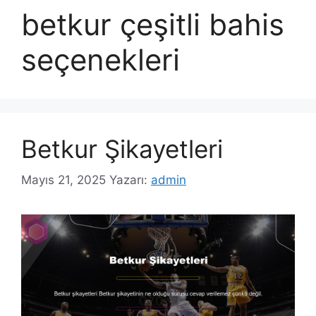
betkur çeşitli bahis
seçenekleri
Betkur Şikayetleri
Mayıs 21, 2025
Yazarı:
admin