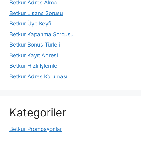
Betkur Adres Alma
Betkur Lisans Sorusu
Betkur Üye Keyfi
Betkur Kapanma Sorgusu
Betkur Bonus Türleri
Betkur Kayıt Adresi
Betkur Hızlı İşlemler
Betkur Adres Koruması
Kategoriler
Betkur Promosyonlar