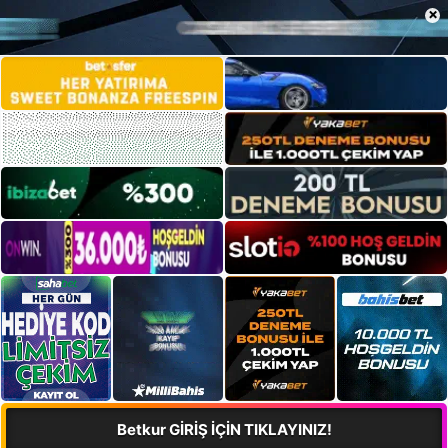
×
Betkur GİRİŞ İÇİN TIKLAYINIZ!