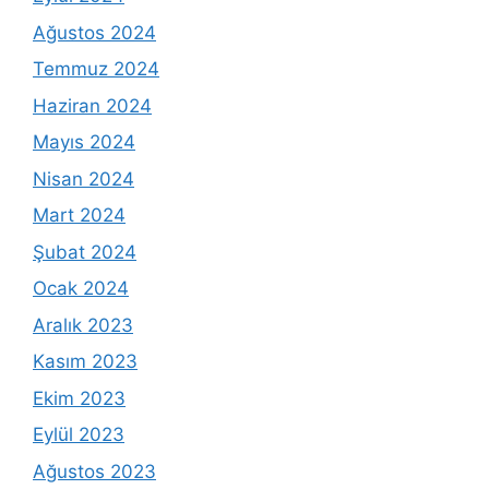
Ağustos 2024
Temmuz 2024
Haziran 2024
Mayıs 2024
Nisan 2024
Mart 2024
Şubat 2024
Ocak 2024
Aralık 2023
Kasım 2023
Ekim 2023
Eylül 2023
Ağustos 2023