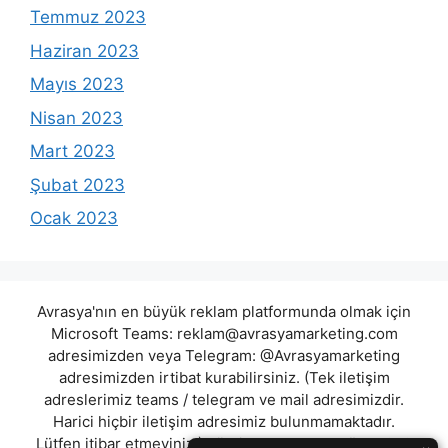
Temmuz 2023
Haziran 2023
Mayıs 2023
Nisan 2023
Mart 2023
Şubat 2023
Ocak 2023
Avrasya'nın en büyük reklam platformunda olmak için
Microsoft Teams:
reklam@avrasyamarketing.com
adresimizden veya Telegram: @Avrasyamarketing
adresimizden irtibat kurabilirsiniz. (Tek iletişim
adreslerimiz teams / telegram ve mail adresimizdir.
Harici hiçbir iletişim adresimiz bulunmamaktadır.
Lütfen itibar etmeyiniz.) Türkiye yasalarına göre 7258