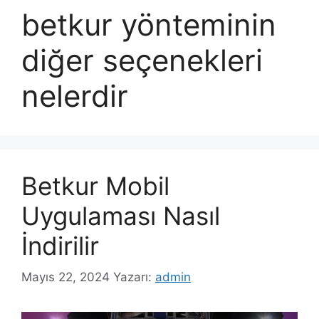
betkur yönteminin
diğer seçenekleri
nelerdir
Betkur Mobil
Uygulaması Nasıl
İndirilir
Mayıs 22, 2024
Yazarı:
admin