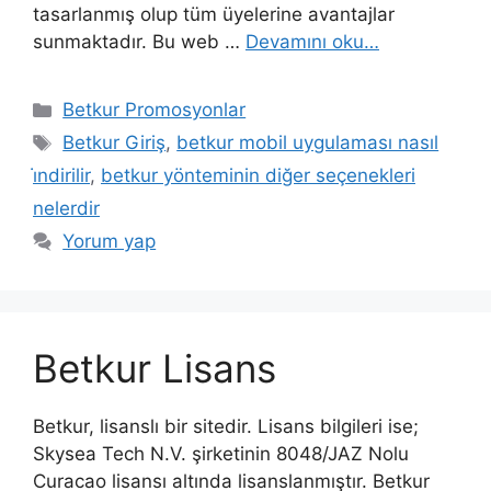
tasarlanmış olup tüm üyelerine avantajlar
sunmaktadır. Bu web …
Devamını oku…
Kategoriler
Betkur Promosyonlar
Etiketler
Betkur Giriş
,
betkur mobil uygulaması nasıl
i̇ndirilir
,
betkur yönteminin diğer seçenekleri
nelerdir
Yorum yap
Betkur Lisans
Betkur, lisanslı bir sitedir. Lisans bilgileri ise;
Skysea Tech N.V. şirketinin 8048/JAZ Nolu
Curacao lisansı altında lisanslanmıştır. Betkur