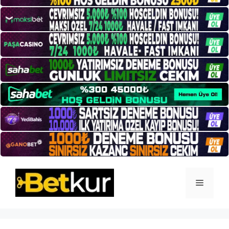
İçeriğe
atla
Menü