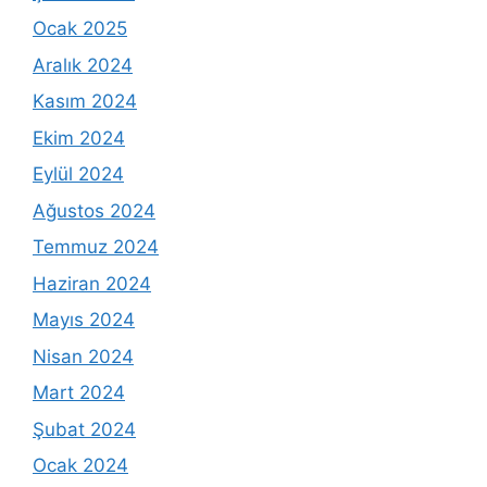
Ocak 2025
Aralık 2024
Kasım 2024
Ekim 2024
Eylül 2024
Ağustos 2024
Temmuz 2024
Haziran 2024
Mayıs 2024
Nisan 2024
Mart 2024
Şubat 2024
Ocak 2024