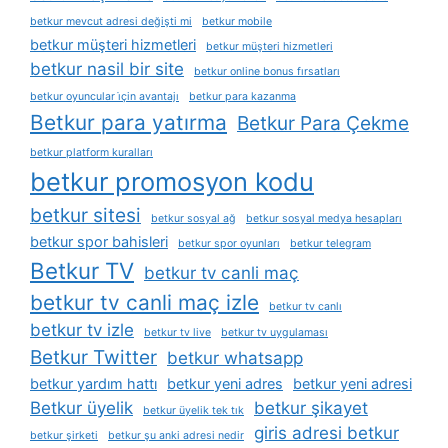
betkur mevcut adresi değişti mi
betkur mobile
betkur müşteri hizmetleri
betkur müşteri hizmetleri
betkur nasil bir site
betkur online bonus fırsatları
betkur oyuncular i̇çin avantajı
betkur para kazanma
Betkur para yatırma
Betkur Para Çekme
betkur platform kuralları
betkur promosyon kodu
betkur sitesi
betkur sosyal ağ
betkur sosyal medya hesapları
betkur spor bahisleri
betkur spor oyunları
betkur telegram
Betkur TV
betkur tv canli maç
betkur tv canli maç izle
betkur tv canlı
betkur tv izle
betkur tv live
betkur tv uygulaması
Betkur Twitter
betkur whatsapp
betkur yardım hattı
betkur yeni adres
betkur yeni adresi
Betkur üyelik
betkur şikayet
betkur üyelik tek tık
giris adresi betkur
betkur şirketi
betkur şu anki adresi nedir