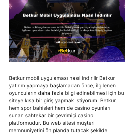
Betkur mobil uygulaması nasıl indirilir Betkur
yatırım yapmaya başlamadan önce, ilgilenen
oyuncuların daha fazla bilgi edinebilmesi için bu
siteye kısa bir giriş yapmak istiyorum. Betkur,
hem spor bahisleri hem de casino oyunları
sunan sahtekar bir çevrimiçi casino
platformudur. Bu web sitesi müşteri
memnuniyetini ön planda tutacak şekilde