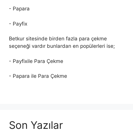
- Papara
- Payfix
Betkur sitesinde birden fazla para çekme
seçeneği vardır bunlardan en popülerleri ise;
- Payfixile Para Çekme
- Papara ile Para Çekme
Son Yazılar