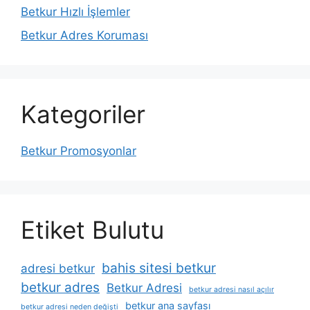
Betkur Hızlı İşlemler
Betkur Adres Koruması
Kategoriler
Betkur Promosyonlar
Etiket Bulutu
bahis sitesi betkur
adresi betkur
betkur adres
Betkur Adresi
betkur adresi nasıl açılır
betkur ana sayfası
betkur adresi neden değişti