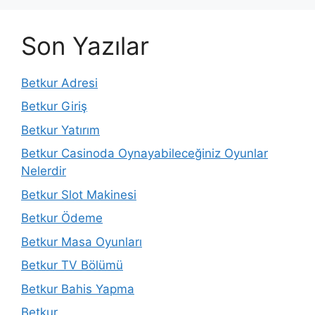
Son Yazılar
Betkur Adresi
Betkur Giriş
Betkur Yatırım
Betkur Casinoda Oynayabileceğiniz Oyunlar
Nelerdir
Betkur Slot Makinesi
Betkur Ödeme
Betkur Masa Oyunları
Betkur TV Bölümü
Betkur Bahis Yapma
Betkur