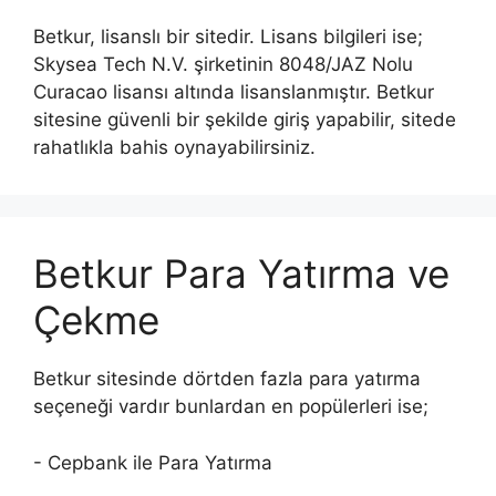
Betkur, lisanslı bir sitedir. Lisans bilgileri ise;
Skysea Tech N.V. şirketinin 8048/JAZ Nolu
Curacao lisansı altında lisanslanmıştır. Betkur
sitesine güvenli bir şekilde giriş yapabilir, sitede
rahatlıkla bahis oynayabilirsiniz.
Betkur Para Yatırma ve
Çekme
Betkur sitesinde dörtden fazla para yatırma
seçeneği vardır bunlardan en popülerleri ise;
- Cepbank ile Para Yatırma