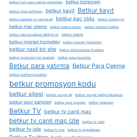
betkur instagram
betkur hızlı para çekme yöntemleri
Betkur kayıt
betkur kayit
betkur i̇ptal politikası
betkur kaç oldu
betkur kazandı mı sosyal ağ
betkur lisanslı mı
betkur maç izleme
betkur medya kanalı
betkur menüsü mobile
betkur mevcut adresi değişti mi
betkur mobile
betkur müşteri hizmetleri
betkur müşteri hizmetleri
betkur nasil bir site
betkur online bonus fırsatları
betkur oyuncular i̇çin avantajı
betkur para kazanma
Betkur para yatırma
Betkur Para Çekme
betkur platform kuralları
betkur promosyon kodu
betkur sitesi
betkur sosyal ağ
betkur sosyal medya hesapları
betkur spor bahisleri
betkur spor oyunları
betkur telegram
Betkur TV
betkur tv canli maç
betkur tv canli maç izle
betkur tv canlı
betkur tv izle
betkur tv live
betkur tv uygulaması