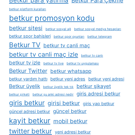
Betkur para yatırma
Betkur Para Çekme
betkur platform kuralları
betkur promosyon kodu
betkur sitesi
betkur sosyal ağ
betkur sosyal medya hesapları
betkur spor bahisleri
betkur spor oyunları
betkur telegram
Betkur TV
betkur tv canli maç
betkur tv canli maç izle
betkur tv canlı
betkur tv izle
betkur tv live
betkur tv uygulaması
Betkur Twitter
betkur whatsapp
betkur yardım hattı
betkur yeni adres
betkur yeni adresi
Betkur üyelik
betkur şikayet
betkur üyelik tek tık
giris adresi betkur
betkur şirketi
betkur şu anki adresi nedir
giris betkur
girisi betkur
giris yap betkur
güncel betkur
güncel adresi betkur
kayit betkur
mobil betkur
twitter betkur
yeni adresi betkur