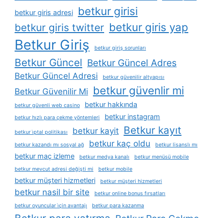
betkur girisi
betkur giris adresi
betkur giris yap
betkur giris twitter
Betkur Giriş
betkur giriş sorunları
Betkur Güncel
Betkur Güncel Adres
Betkur Güncel Adresi
betkur güvenilir altyapısı
betkur güvenlir mi
Betkur Güvenilir Mi
betkur hakkında
betkur güvenli web casino
betkur instagram
betkur hızlı para çekme yöntemleri
Betkur kayıt
betkur kayit
betkur i̇ptal politikası
betkur kaç oldu
betkur kazandı mı sosyal ağ
betkur lisanslı mı
betkur maç izleme
betkur medya kanalı
betkur menüsü mobile
betkur mevcut adresi değişti mi
betkur mobile
betkur müşteri hizmetleri
betkur müşteri hizmetleri
betkur nasil bir site
betkur online bonus fırsatları
betkur oyuncular i̇çin avantajı
betkur para kazanma