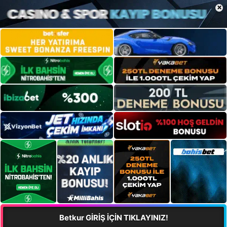
×
Betkur GİRİŞ İÇİN TIKLAYINIZ!