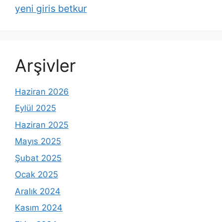
yeni giris betkur
Arşivler
Haziran 2026
Eylül 2025
Haziran 2025
Mayıs 2025
Şubat 2025
Ocak 2025
Aralık 2024
Kasım 2024