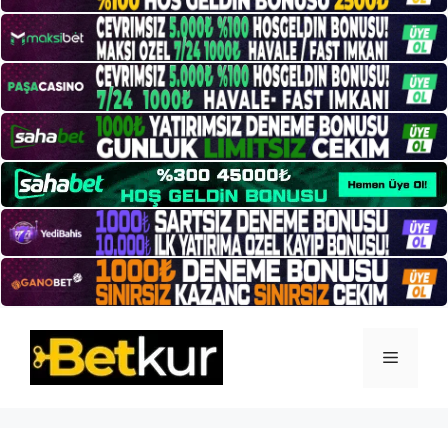
İçeriğe
atla
Menü