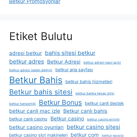
Betkur Promosyonlar
Etiket Bulutu
bahis sitesi betkur
adresi betkur
betkur adres
Betkur Adresi
betkur adresi nasıl açılır
betkur ana sayfası
betkur adresi neden değişti
Betkur Bahis
betkur bahis hizmetleri
Betkur bahis sitesi
betkur banka hesap bilgi
Betkur Bonus
betkur canli destek
betkur benzerliği
betkur canli maç izle
Betkur canlı bahis
Betkur casino
betkur canlı casino
betkur casino erişimi
betkur casino sitesi
betkur casino oyunları
betkur com
betkur casino slot makineleri
betkur eposta