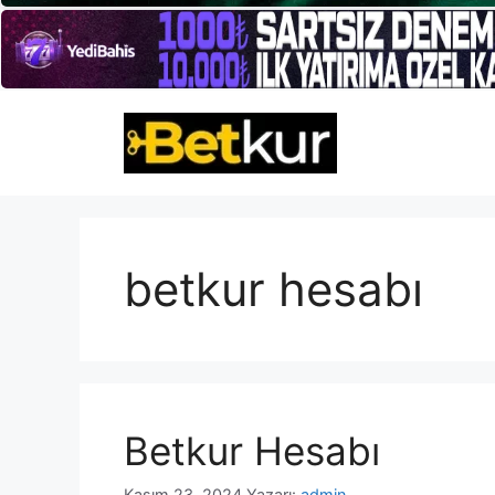
İçeriğe
atla
betkur hesabı
Betkur Hesabı
Kasım 23, 2024
Yazarı:
admin