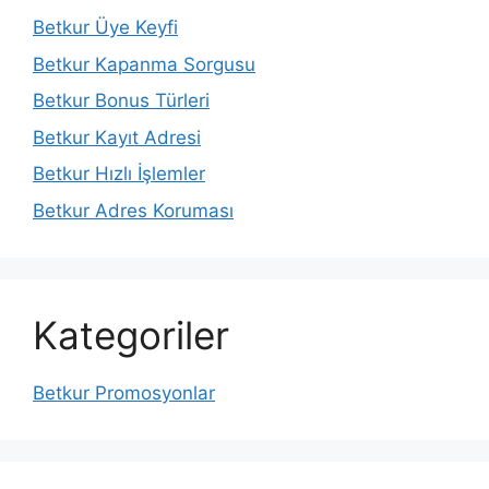
Betkur Üye Keyfi
Betkur Kapanma Sorgusu
Betkur Bonus Türleri
Betkur Kayıt Adresi
Betkur Hızlı İşlemler
Betkur Adres Koruması
Kategoriler
Betkur Promosyonlar