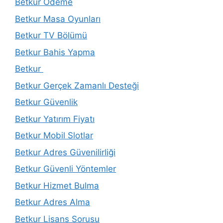
Betkur Ödeme
Betkur Masa Oyunları
Betkur TV Bölümü
Betkur Bahis Yapma
Betkur
Betkur Gerçek Zamanlı Desteği
Betkur Güvenlik
Betkur Yatırım Fiyatı
Betkur Mobil Slotlar
Betkur Adres Güvenilirliği
Betkur Güvenli Yöntemler
Betkur Hizmet Bulma
Betkur Adres Alma
Betkur Lisans Sorusu