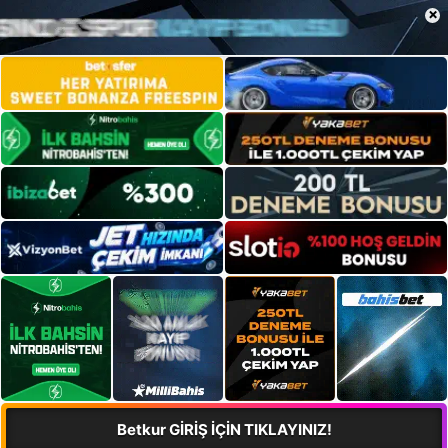
×
Betkur GİRİŞ İÇİN TIKLAYINIZ!