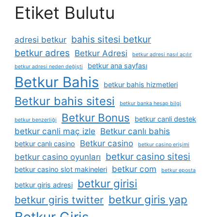
Etiket Bulutu
bahis sitesi betkur
adresi betkur
betkur adres
Betkur Adresi
betkur adresi nasıl açılır
betkur ana sayfası
betkur adresi neden değişti
Betkur Bahis
betkur bahis hizmetleri
Betkur bahis sitesi
betkur banka hesap bilgi
Betkur Bonus
betkur canli destek
betkur benzerliği
betkur canli maç izle
Betkur canlı bahis
Betkur casino
betkur canlı casino
betkur casino erişimi
betkur casino sitesi
betkur casino oyunları
betkur com
betkur casino slot makineleri
betkur eposta
betkur girisi
betkur giris adresi
betkur giris yap
betkur giris twitter
Betkur Giriş