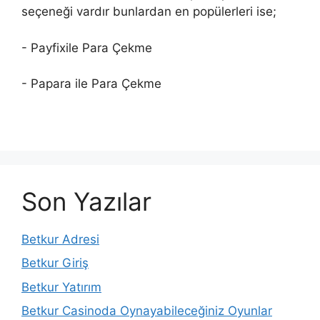
seçeneği vardır bunlardan en popülerleri ise;
- Payfixile Para Çekme
- Papara ile Para Çekme
Son Yazılar
Betkur Adresi
Betkur Giriş
Betkur Yatırım
Betkur Casinoda Oynayabileceğiniz Oyunlar