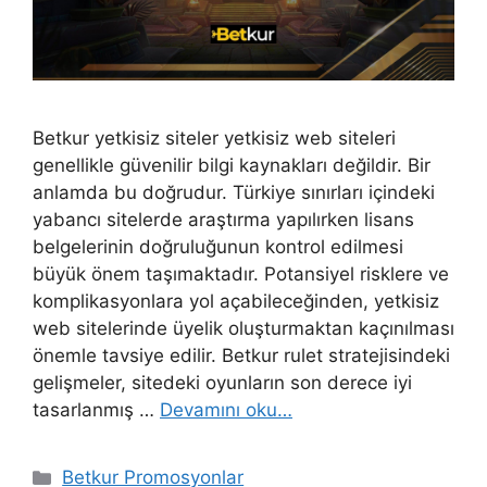
Betkur yetkisiz siteler yetkisiz web siteleri
genellikle güvenilir bilgi kaynakları değildir. Bir
anlamda bu doğrudur. Türkiye sınırları içindeki
yabancı sitelerde araştırma yapılırken lisans
belgelerinin doğruluğunun kontrol edilmesi
büyük önem taşımaktadır. Potansiyel risklere ve
komplikasyonlara yol açabileceğinden, yetkisiz
web sitelerinde üyelik oluşturmaktan kaçınılması
önemle tavsiye edilir. Betkur rulet stratejisindeki
gelişmeler, sitedeki oyunların son derece iyi
tasarlanmış …
Devamını oku…
Kategoriler
Betkur Promosyonlar