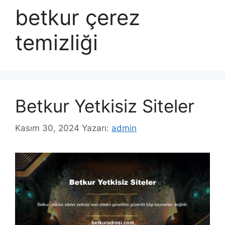
betkur çerez
temizliği
Betkur Yetkisiz Siteler
Kasım 30, 2024
Yazarı:
admin