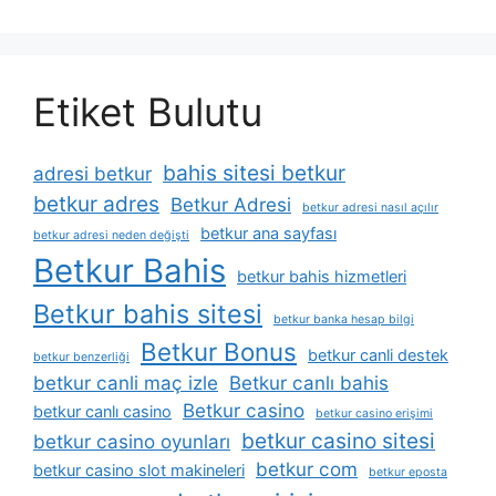
Etiket Bulutu
bahis sitesi betkur
adresi betkur
betkur adres
Betkur Adresi
betkur adresi nasıl açılır
betkur ana sayfası
betkur adresi neden değişti
Betkur Bahis
betkur bahis hizmetleri
Betkur bahis sitesi
betkur banka hesap bilgi
Betkur Bonus
betkur canli destek
betkur benzerliği
betkur canli maç izle
Betkur canlı bahis
Betkur casino
betkur canlı casino
betkur casino erişimi
betkur casino sitesi
betkur casino oyunları
betkur com
betkur casino slot makineleri
betkur eposta