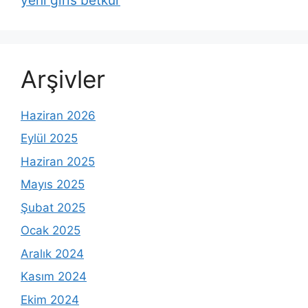
Arşivler
Haziran 2026
Eylül 2025
Haziran 2025
Mayıs 2025
Şubat 2025
Ocak 2025
Aralık 2024
Kasım 2024
Ekim 2024