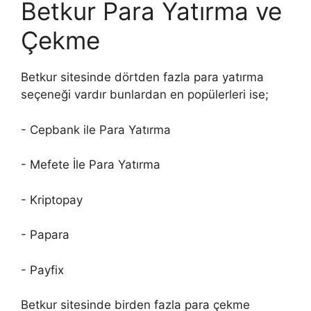
Betkur Para Yatırma ve
Çekme
Betkur sitesinde dörtden fazla para yatırma
seçeneği vardır bunlardan en popülerleri ise;
- Cepbank ile Para Yatırma
- Mefete İle Para Yatırma
- Kriptopay
- Papara
- Payfix
Betkur sitesinde birden fazla para çekme