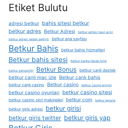
Etiket Bulutu
bahis sitesi betkur
adresi betkur
betkur adres
Betkur Adresi
betkur adresi nasıl açılır
betkur ana sayfası
betkur adresi neden değişti
Betkur Bahis
betkur bahis hizmetleri
Betkur bahis sitesi
betkur banka hesap bilgi
Betkur Bonus
betkur canli destek
betkur benzerliği
betkur canli maç izle
Betkur canlı bahis
Betkur casino
betkur canlı casino
betkur casino erişimi
betkur casino sitesi
betkur casino oyunları
betkur com
betkur casino slot makineleri
betkur eposta
betkur girisi
betkur giris adresi
betkur giris yap
betkur giris twitter
Betkur Giriş