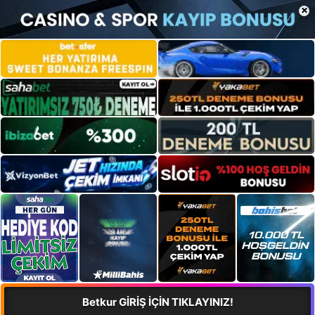
×
Betkur GİRİŞ İÇİN TIKLAYINIZ!