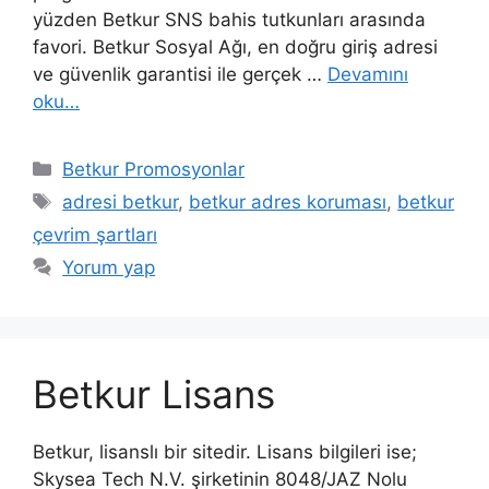
yüzden Betkur SNS bahis tutkunları arasında
favori. Betkur Sosyal Ağı, en doğru giriş adresi
ve güvenlik garantisi ile gerçek …
Devamını
oku…
Kategoriler
Betkur Promosyonlar
Etiketler
adresi betkur
,
betkur adres koruması
,
betkur
çevrim şartları
Yorum yap
Betkur Lisans
Betkur, lisanslı bir sitedir. Lisans bilgileri ise;
Skysea Tech N.V. şirketinin 8048/JAZ Nolu