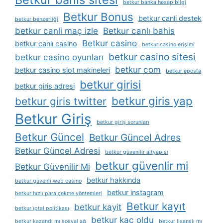
betkur banka hesap bilgi
Betkur Bonus
betkur canli destek
betkur benzerliği
betkur canli maç izle
Betkur canlı bahis
Betkur casino
betkur canlı casino
betkur casino erişimi
betkur casino sitesi
betkur casino oyunları
betkur com
betkur casino slot makineleri
betkur eposta
betkur girisi
betkur giris adresi
betkur giris yap
betkur giris twitter
Betkur Giriş
betkur giriş sorunları
Betkur Güncel
Betkur Güncel Adres
Betkur Güncel Adresi
betkur güvenilir altyapısı
betkur güvenlir mi
Betkur Güvenilir Mi
betkur hakkında
betkur güvenli web casino
betkur instagram
betkur hızlı para çekme yöntemleri
Betkur kayıt
betkur kayit
betkur i̇ptal politikası
betkur kaç oldu
betkur kazandı mı sosyal ağ
betkur lisanslı mı