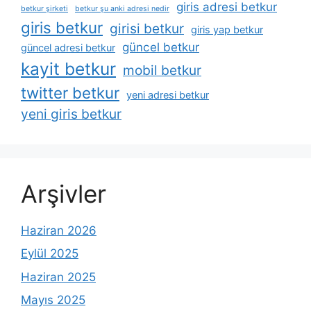
giris adresi betkur
betkur şirketi
betkur şu anki adresi nedir
giris betkur
girisi betkur
giris yap betkur
güncel betkur
güncel adresi betkur
kayit betkur
mobil betkur
twitter betkur
yeni adresi betkur
yeni giris betkur
Arşivler
Haziran 2026
Eylül 2025
Haziran 2025
Mayıs 2025