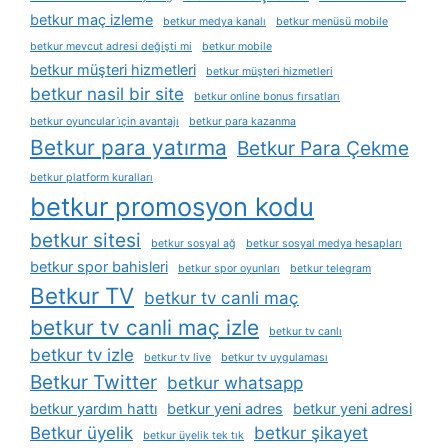
betkur maç izleme
betkur medya kanalı
betkur menüsü mobile
betkur mevcut adresi değişti mi
betkur mobile
betkur müşteri hizmetleri
betkur müşteri hizmetleri
betkur nasil bir site
betkur online bonus fırsatları
betkur oyuncular i̇çin avantajı
betkur para kazanma
Betkur para yatırma
Betkur Para Çekme
betkur platform kuralları
betkur promosyon kodu
betkur sitesi
betkur sosyal ağ
betkur sosyal medya hesapları
betkur spor bahisleri
betkur spor oyunları
betkur telegram
Betkur TV
betkur tv canli maç
betkur tv canli maç izle
betkur tv canlı
betkur tv izle
betkur tv live
betkur tv uygulaması
Betkur Twitter
betkur whatsapp
betkur yardım hattı
betkur yeni adres
betkur yeni adresi
Betkur üyelik
betkur şikayet
betkur üyelik tek tık