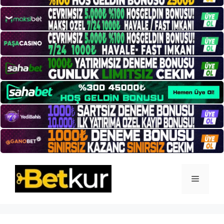
İçeriğe
atla
Menü