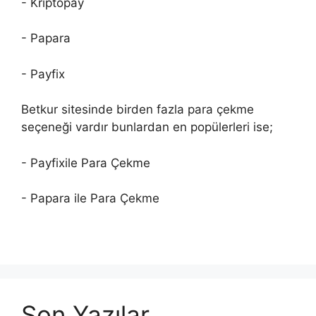
- Kriptopay
- Papara
- Payfix
Betkur sitesinde birden fazla para çekme
seçeneği vardır bunlardan en popülerleri ise;
- Payfixile Para Çekme
- Papara ile Para Çekme
Son Yazılar