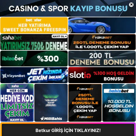
×
Betkur GİRİŞ İÇİN TIKLAYINIZ!