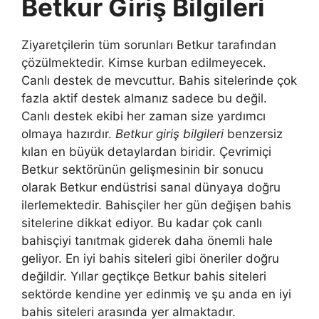
Betkur Giriş Bilgileri
Ziyaretçilerin tüm sorunları Betkur tarafından
çözülmektedir. Kimse kurban edilmeyecek.
Canlı destek de mevcuttur. Bahis sitelerinde çok
fazla aktif destek almanız sadece bu değil.
Canlı destek ekibi her zaman size yardımcı
olmaya hazırdır.
Betkur giriş bilgileri
benzersiz
kılan en büyük detaylardan biridir. Çevrimiçi
Betkur sektörünün gelişmesinin bir sonucu
olarak Betkur endüstrisi sanal dünyaya doğru
ilerlemektedir. Bahisçiler her gün değişen bahis
sitelerine dikkat ediyor. Bu kadar çok canlı
bahisçiyi tanıtmak giderek daha önemli hale
geliyor. En iyi bahis siteleri gibi öneriler doğru
değildir. Yıllar geçtikçe Betkur bahis siteleri
sektörde kendine yer edinmiş ve şu anda en iyi
bahis siteleri arasında yer almaktadır.