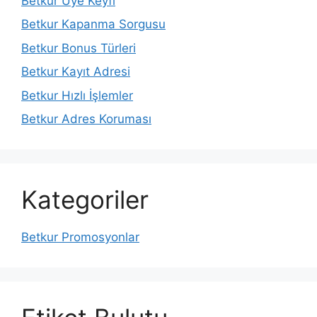
Betkur Üye Keyfi
Betkur Kapanma Sorgusu
Betkur Bonus Türleri
Betkur Kayıt Adresi
Betkur Hızlı İşlemler
Betkur Adres Koruması
Kategoriler
Betkur Promosyonlar