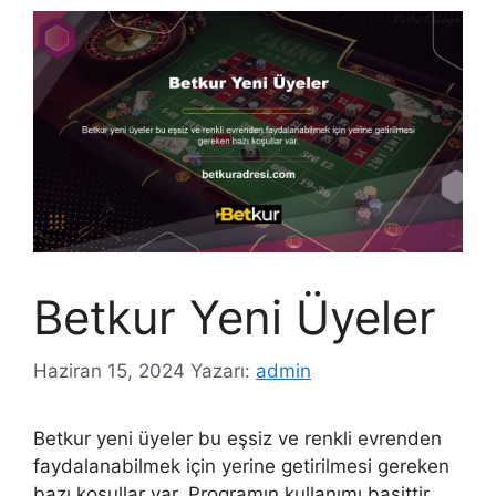
Betkur Yeni Üyeler
Haziran 15, 2024
Yazarı:
admin
Betkur yeni üyeler bu eşsiz ve renkli evrenden
faydalanabilmek için yerine getirilmesi gereken
bazı koşullar var. Programın kullanımı basittir.