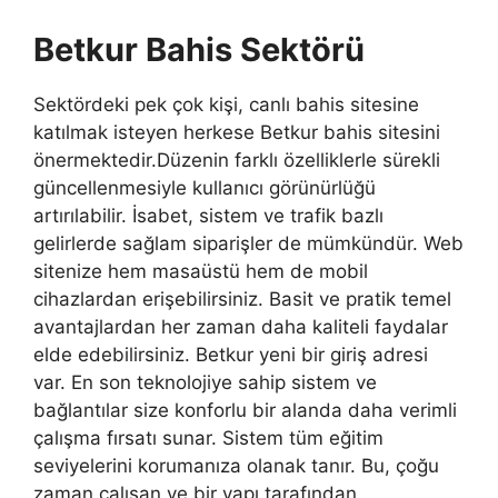
Betkur Bahis Sektörü
Sektördeki pek çok kişi, canlı bahis sitesine
katılmak isteyen herkese Betkur bahis sitesini
önermektedir.Düzenin farklı özelliklerle sürekli
güncellenmesiyle kullanıcı görünürlüğü
artırılabilir. İsabet, sistem ve trafik bazlı
gelirlerde sağlam siparişler de mümkündür. Web
sitenize hem masaüstü hem de mobil
cihazlardan erişebilirsiniz. Basit ve pratik temel
avantajlardan her zaman daha kaliteli faydalar
elde edebilirsiniz. Betkur yeni bir giriş adresi
var. En son teknolojiye sahip sistem ve
bağlantılar size konforlu bir alanda daha verimli
çalışma fırsatı sunar. Sistem tüm eğitim
seviyelerini korumanıza olanak tanır. Bu, çoğu
zaman çalışan ve bir yapı tarafından