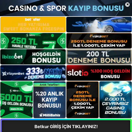
×
Betkur GİRİŞ İÇİN TIKLAYINIZ!