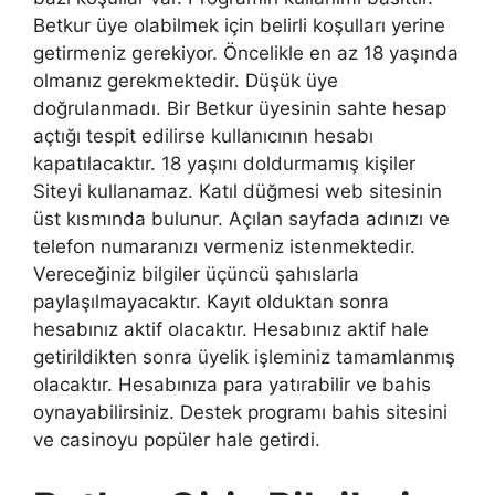
Betkur üye olabilmek için belirli koşulları yerine
getirmeniz gerekiyor. Öncelikle en az 18 yaşında
olmanız gerekmektedir. Düşük üye
doğrulanmadı. Bir Betkur üyesinin sahte hesap
açtığı tespit edilirse kullanıcının hesabı
kapatılacaktır. 18 yaşını doldurmamış kişiler
Siteyi kullanamaz. Katıl düğmesi web sitesinin
üst kısmında bulunur. Açılan sayfada adınızı ve
telefon numaranızı vermeniz istenmektedir.
Vereceğiniz bilgiler üçüncü şahıslarla
paylaşılmayacaktır. Kayıt olduktan sonra
hesabınız aktif olacaktır. Hesabınız aktif hale
getirildikten sonra üyelik işleminiz tamamlanmış
olacaktır. Hesabınıza para yatırabilir ve bahis
oynayabilirsiniz. Destek programı bahis sitesini
ve casinoyu popüler hale getirdi.