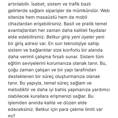
artırılabilir. İsabet, sistem ve trafik bazlı
gelirlerde sağlam siparişler de mümkündür. Web
sitenize hem masaüstü hem de mobil
cihazlardan erişebilirsiniz. Basit ve pratik temel
avantajlardan her zaman daha kaliteli faydalar
elde edebilirsiniz.
Betkur giriş yeni üyeler
yeni
bir giriş adresi var. En son teknolojiye sahip
sistem ve bağlantılar size konforlu bir alanda
daha verimli çalışma fırsatı sunar. Sistem tüm
eğitim seviyelerini korumanıza olanak tanır. Bu,
çoğu zaman çalışan ve bir yapı tarafından
desteklenen bir süreç oluşturmanıza olanak
tanır. Bu yapıyla, temel süreç sağlam ve
metodiktir ve daha iyi bahis yapmanıza yardımcı
olabilecek kurallara erişmenizi sağlar. Bu
işlemden anında kalite ve düzen elde
edeceksiniz. Betkur için para çekme limiti var
mı?