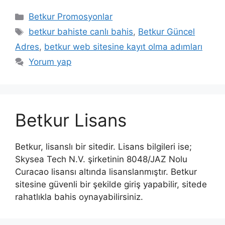
Kategoriler
Betkur Promosyonlar
Etiketler
betkur bahiste canlı bahis
,
Betkur Güncel
Adres
,
betkur web sitesine kayıt olma adımları
Yorum yap
Betkur Lisans
Betkur, lisanslı bir sitedir. Lisans bilgileri ise;
Skysea Tech N.V. şirketinin 8048/JAZ Nolu
Curacao lisansı altında lisanslanmıştır. Betkur
sitesine güvenli bir şekilde giriş yapabilir, sitede
rahatlıkla bahis oynayabilirsiniz.