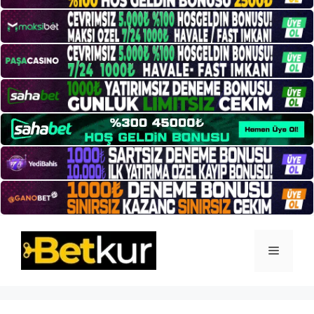
İçeriğe
atla
Menü