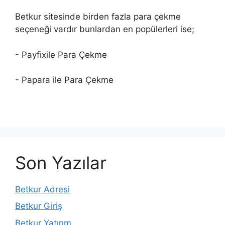
Betkur sitesinde birden fazla para çekme
seçeneği vardır bunlardan en popülerleri ise;
- Payfixile Para Çekme
- Papara ile Para Çekme
Son Yazılar
Betkur Adresi
Betkur Giriş
Betkur Yatırım