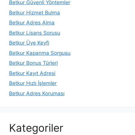
Betkur Güvenli Yöntemler
Betkur Hizmet Bulma
Betkur Adres Alma
Betkur Lisans Sorusu
Betkur Üye Keyfi
Betkur Kapanma Sorgusu
Betkur Bonus Türleri
Betkur Kayıt Adresi
Betkur Hızlı İşlemler
Betkur Adres Koruması
Kategoriler