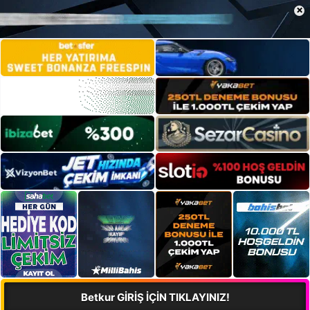
×
Betkur GİRİŞ İÇİN TIKLAYINIZ!