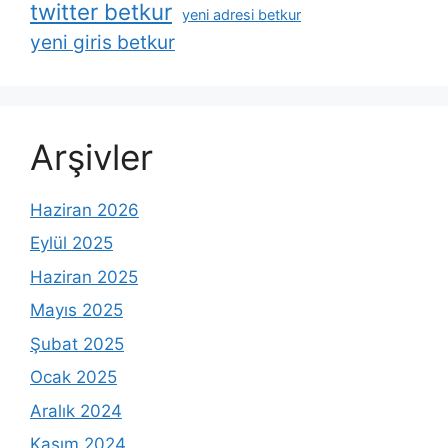
twitter betkur
yeni adresi betkur
yeni giris betkur
Arşivler
Haziran 2026
Eylül 2025
Haziran 2025
Mayıs 2025
Şubat 2025
Ocak 2025
Aralık 2024
Kasım 2024