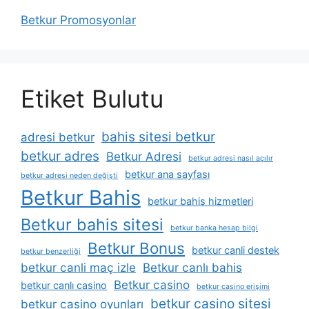
Betkur Promosyonlar
Etiket Bulutu
bahis sitesi betkur
adresi betkur
betkur adres
Betkur Adresi
betkur adresi nasıl açılır
betkur ana sayfası
betkur adresi neden değişti
Betkur Bahis
betkur bahis hizmetleri
Betkur bahis sitesi
betkur banka hesap bilgi
Betkur Bonus
betkur canli destek
betkur benzerliği
betkur canli maç izle
Betkur canlı bahis
Betkur casino
betkur canlı casino
betkur casino erişimi
betkur casino sitesi
betkur casino oyunları