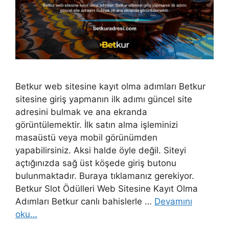
Betkur web sitesine kayıt olma adımları Betkur
sitesine giriş yapmanın ilk adımı güncel site
adresini bulmak ve ana ekranda
görüntülemektir. İlk satın alma işleminizi
masaüstü veya mobil görünümden
yapabilirsiniz. Aksi halde öyle değil. Siteyi
açtığınızda sağ üst köşede giriş butonu
bulunmaktadır. Buraya tıklamanız gerekiyor.
Betkur Slot Ödülleri Web Sitesine Kayıt Olma
Adımları Betkur canlı bahislerle …
Devamını
oku…