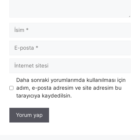
İsim
E-
posta
İnternet
sitesi
Daha sonraki yorumlarımda kullanılması için
adım, e-posta adresim ve site adresim bu
tarayıcıya kaydedilsin.