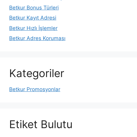
Betkur Bonus Türleri
Betkur Kayıt Adresi
Betkur Hızlı İşlemler
Betkur Adres Koruması
Kategoriler
Betkur Promosyonlar
Etiket Bulutu