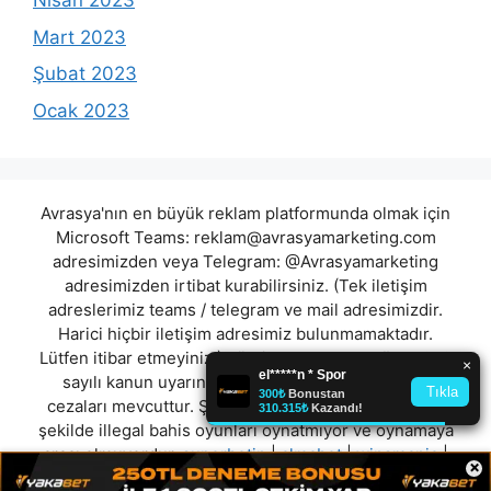
Nisan 2023
Mart 2023
Şubat 2023
Ocak 2023
Avrasya'nın en büyük reklam platformunda olmak için
Microsoft Teams:
reklam@avrasyamarketing.com
adresimizden veya Telegram: @Avrasyamarketing
adresimizden irtibat kurabilirsiniz. (Tek iletişim
adreslerimiz teams / telegram ve mail adresimizdir.
Harici hiçbir iletişim adresimiz bulunmamaktadır.
Lütfen itibar etmeyiniz.) Türkiye yasalarına göre 7258
sayılı kanun uyarınca yasa dışı bahis oynamanın
cezaları mevcuttur. Şu an bulunduğunuz site hiç bir
şekilde illegal bahis oyunları oynatmıyor ve oynamaya
aracı olmuyordur.
superbetin
|
almabet
|
winsmania
|
×
fantasiaslot
|
poligonbet
|
paribahis
|
tntgame
|
roxxbet