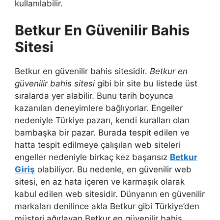
kullanılabilir.
Betkur En Güvenilir Bahis
Sitesi
Betkur en güvenilir bahis sitesidir.
Betkur en
güvenilir bahis sitesi
gibi bir site bu listede üst
sıralarda yer alabilir. Bunu tarih boyunca
kazanılan deneyimlere bağlıyorlar. Engeller
nedeniyle Türkiye pazarı, kendi kuralları olan
bambaşka bir pazar. Burada tespit edilen ve
hatta tespit edilmeye çalışılan web siteleri
engeller nedeniyle birkaç kez başarısız
Betkur
Giriş
olabiliyor. Bu nedenle, en güvenilir web
sitesi, en az hata içeren ve karmaşık olarak
kabul edilen web sitesidir. Dünyanın en güvenilir
markaları denilince akla Betkur gibi Türkiye’den
müşteri ağırlayan Betkur en güvenilir bahis