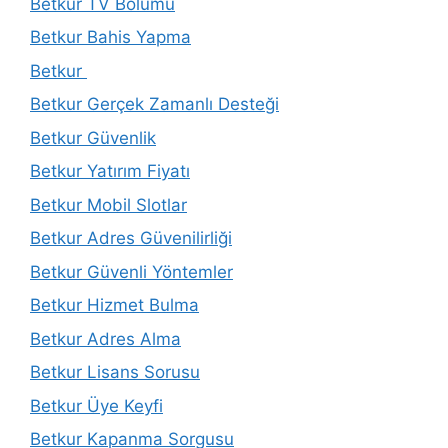
Betkur TV Bölümü
Betkur Bahis Yapma
Betkur
Betkur Gerçek Zamanlı Desteği
Betkur Güvenlik
Betkur Yatırım Fiyatı
Betkur Mobil Slotlar
Betkur Adres Güvenilirliği
Betkur Güvenli Yöntemler
Betkur Hizmet Bulma
Betkur Adres Alma
Betkur Lisans Sorusu
Betkur Üye Keyfi
Betkur Kapanma Sorgusu