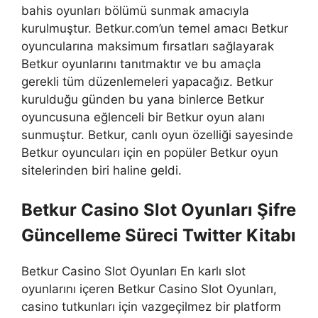
bahis oyunları bölümü sunmak amacıyla
kurulmuştur. Betkur.com’un temel amacı Betkur
oyuncularına maksimum fırsatları sağlayarak
Betkur oyunlarını tanıtmaktır ve bu amaçla
gerekli tüm düzenlemeleri yapacağız. Betkur
kurulduğu günden bu yana binlerce Betkur
oyuncusuna eğlenceli bir Betkur oyun alanı
sunmuştur. Betkur, canlı oyun özelliği sayesinde
Betkur oyuncuları için en popüler Betkur oyun
sitelerinden biri haline geldi.
Betkur Casino Slot Oyunları Şifre
Güncelleme Süreci Twitter Kitabı
Betkur Casino Slot Oyunları En karlı slot
oyunlarını içeren Betkur Casino Slot Oyunları,
casino tutkunları için vazgeçilmez bir platform