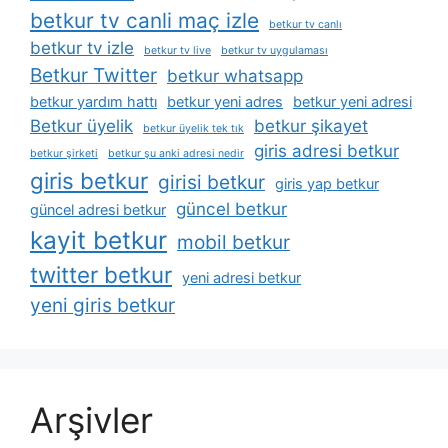
betkur tv canli maç izle
betkur tv canlı
betkur tv izle
betkur tv live
betkur tv uygulaması
Betkur Twitter
betkur whatsapp
betkur yardım hattı
betkur yeni adres
betkur yeni adresi
Betkur üyelik
betkur şikayet
betkur üyelik tek tık
giris adresi betkur
betkur şirketi
betkur şu anki adresi nedir
giris betkur
girisi betkur
giris yap betkur
güncel betkur
güncel adresi betkur
kayit betkur
mobil betkur
twitter betkur
yeni adresi betkur
yeni giris betkur
Arşivler