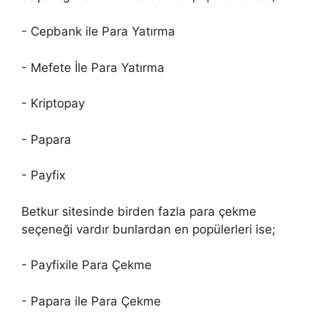
- Cepbank ile Para Yatırma
- Mefete İle Para Yatırma
- Kriptopay
- Papara
- Payfix
Betkur sitesinde birden fazla para çekme
seçeneği vardır bunlardan en popülerleri ise;
- Payfixile Para Çekme
- Papara ile Para Çekme