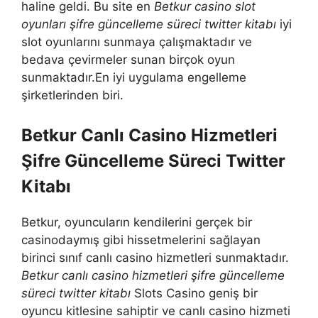
haline geldi. Bu site en
Betkur casino slot
oyunları şifre güncelleme süreci twitter kitabı
iyi
slot oyunlarını sunmaya çalışmaktadır ve
bedava çevirmeler sunan birçok oyun
sunmaktadır.En iyi uygulama engelleme
şirketlerinden biri.
Betkur Canlı Casino Hizmetleri
Şifre Güncelleme Süreci Twitter
Kitabı
Betkur, oyuncuların kendilerini gerçek bir
casinodaymış gibi hissetmelerini sağlayan
birinci sınıf canlı casino hizmetleri sunmaktadır.
Betkur canlı casino hizmetleri şifre güncelleme
süreci twitter kitabı
Slots Casino geniş bir
oyuncu kitlesine sahiptir ve canlı casino hizmeti