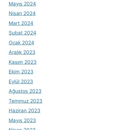
Mayıs 2024
Nisan 2024
Mart 2024
Şubat 2024
Ocak 2024
Aralık 2023
Kasım 2023
Ekim 2023
Eylül 2023
Ağustos 2023
Temmuz 2023
Haziran 2023
Mayıs 2023