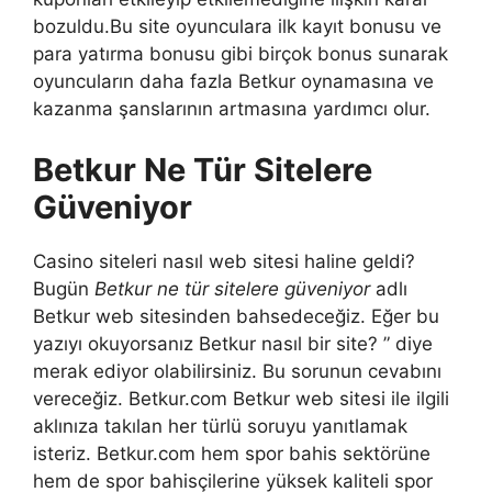
bozuldu.Bu site oyunculara ilk kayıt bonusu ve
para yatırma bonusu gibi birçok bonus sunarak
oyuncuların daha fazla Betkur oynamasına ve
kazanma şanslarının artmasına yardımcı olur.
Betkur Ne Tür Sitelere
Güveniyor
Casino siteleri nasıl web sitesi haline geldi?
Bugün
Betkur ne tür sitelere güveniyor
adlı
Betkur web sitesinden bahsedeceğiz. Eğer bu
yazıyı okuyorsanız Betkur nasıl bir site? ” diye
merak ediyor olabilirsiniz. Bu sorunun cevabını
vereceğiz. Betkur.com Betkur web sitesi ile ilgili
aklınıza takılan her türlü soruyu yanıtlamak
isteriz. Betkur.com hem spor bahis sektörüne
hem de spor bahisçilerine yüksek kaliteli spor