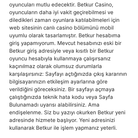
oyuncuları mutlu edecektir. Betkur Casino,
oyuncuların daha iyi vakit geçirebilmesi ve
diledikleri zaman oyunlara katılabilmeleri için
web sitesinin canlı casino bölümünü mobil
uyumlu olarak tasarlamıştır. Betkur hesabıma
giriş yapamıyorum. Mevcut hesabınızı eski bir
Betkur giriş adresiyle veya kısıtlı bir Betkur
oyuncu hesabıyla kullanmaya çalışırsanız
kaçınılmaz olarak olumsuz durumlarla
karşılaşırsınız: Sayfayı açtığınızda çıkış kararının
bilgisayarınızın etkileşim ayarlarına göre
verildiğini göreceksiniz. Bir sayfayı açmaya
çalıştığınızda teknik hata kodu veya Sayfa
Bulunamadı uyarısı alabilirsiniz. Ama
endişelenme. Siz bu yazıyı okurken Betkur yeni
adresinde hizmete başlıyor. Yeni adresinizi
kullanarak Betkur ile işlem yapmanız yeterli.