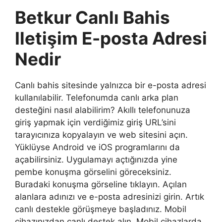
Betkur Canlı Bahis
Iletişim E-posta Adresi
Nedir
Canlı bahis sitesinde yalnızca bir e-posta adresi
kullanılabilir. Telefonumda canlı arka plan
desteğini nasıl alabilirim? Akıllı telefonunuza
giriş yapmak için verdiğimiz giriş URL’sini
tarayıcınıza kopyalayın ve web sitesini açın.
Yüklüyse Android ve iOS programlarını da
açabilirsiniz. Uygulamayı açtığınızda yine
pembe konuşma görselini göreceksiniz.
Buradaki konuşma görseline tıklayın. Açılan
alanlara adınızı ve e-posta adresinizi girin. Artık
canlı destekle görüşmeye başladınız. Mobil
cihazınızdan canlı destek alın. Mobil cihazlarda