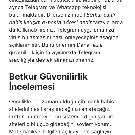
ayrıca Telegram ve Whatsapp teknolojisi
bulunmaktadır. Dilerseniz mobil
Betkur canlı
bahis iletişim e-posta adresi nedir
tarayıcılarda
da kullanabilirsiniz. Telegram uygulamanıza
virüs bulaşmasını nasıl önleyeceğiniz aşağıda
açıklanmıştır. Bunu öneririm.Daha fazla
güvenilirlik için tarayıcınızda Telegram
aracılığıyla destek almanızı öneririz.
Betkur Güvenilirlik
İncelemesi
Öncelikle her zaman olduğu gibi canlı bahis
sitelerini nasıl araştıracağınızı anlatacağız.
Lütfen unutmayın, bu sistemin diğer yardım
siteleri gibi uçup gideceğini söylemiyorum.
Matematiksel bilgileri açıklayın ve sağlayın.