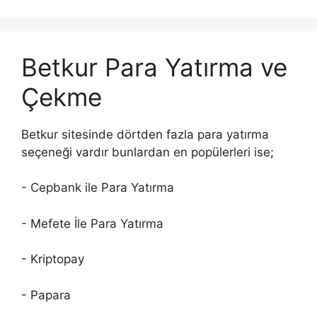
Betkur Para Yatırma ve
Çekme
Betkur sitesinde dörtden fazla para yatırma
seçeneği vardır bunlardan en popülerleri ise;
- Cepbank ile Para Yatırma
- Mefete İle Para Yatırma
- Kriptopay
- Papara