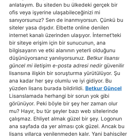
anlatayım. Bu siteden bu ülkedeki gerçek bir
ofis veya işyerine ulaşabileceğinizi mi
sanıyorsunuz? Sen de inanmıyorsun. Çünkü bu
siteler yasa dışıdır. Elbette online denilen
internet kanalı üzerinden ulaşıyor. İnternet’teki
bir siteye erişim için bir sunucunun, ana
bilgisayarın ve etki alanının yeterli olduğunu
düşünüyorsanız yanılıyorsunuz.
Betkur lisansı
güncel mi iletişim e-posta adresi nedir
güvenilir
lisansına ilişkin bir soruşturma yürütülüyor. Şu
ana kadar her şey olumlu ve iyi gidiyor. Bu
yüzden lisans burada bildirildi.
Betkur Güncel
Lisanslamada herhangi bir sorun yok gibi
görünüyor. Peki böyle bir şey her zaman olur
mu? Hayır, bu tür şeyler bazı web sitelerinde
çalışmaz. Ehliyet almak güzel bir şey. Logonun
ana sayfada da yer alması çok güzel. Ancak bu
lisans yıllarca yenilenmeden kalır. Yani bahisçiler