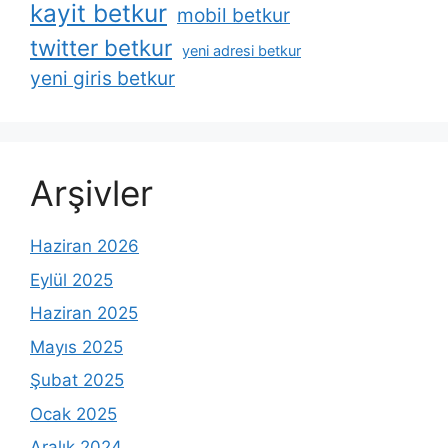
kayit betkur
mobil betkur
twitter betkur
yeni adresi betkur
yeni giris betkur
Arşivler
Haziran 2026
Eylül 2025
Haziran 2025
Mayıs 2025
Şubat 2025
Ocak 2025
Aralık 2024