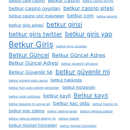
Betkur casino
betkur canlı casino
betkur casino erişimi
betkur casino sitesi
betkur casino oyunları
betkur com
betkur casino slot makineleri
betkur eposta
betkur girisi
betkur giris adresi
betkur giris yap
betkur giris twitter
Betkur Giriş
betkur giriş sorunları
Betkur Güncel
Betkur Güncel Adres
Betkur Güncel Adresi
betkur güvenilir altyapısı
betkur güvenlir mi
Betkur Güvenilir Mi
betkur hakkında
betkur güvenli web casino
betkur instagram
betkur hızlı para çekme yöntemleri
Betkur kayıt
betkur kayit
betkur i̇ptal politikası
betkur kaç oldu
betkur kazandı mı sosyal ağ
betkur lisanslı mı
betkur maç izleme
betkur medya kanalı
betkur menüsü mobile
betkur mevcut adresi değişti mi
betkur mobile
betkur müşteri hizmetleri
betkur müşteri hizmetleri