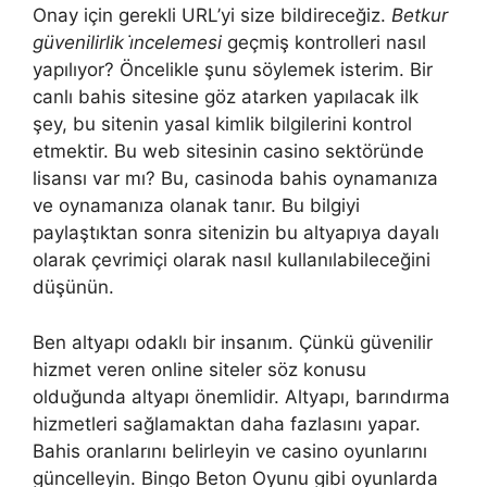
Onay için gerekli URL’yi size bildireceğiz.
Betkur
güvenilirlik i̇ncelemesi
geçmiş kontrolleri nasıl
yapılıyor? Öncelikle şunu söylemek isterim. Bir
canlı bahis sitesine göz atarken yapılacak ilk
şey, bu sitenin yasal kimlik bilgilerini kontrol
etmektir. Bu web sitesinin casino sektöründe
lisansı var mı? Bu, casinoda bahis oynamanıza
ve oynamanıza olanak tanır. Bu bilgiyi
paylaştıktan sonra sitenizin bu altyapıya dayalı
olarak çevrimiçi olarak nasıl kullanılabileceğini
düşünün.
Ben altyapı odaklı bir insanım. Çünkü güvenilir
hizmet veren online siteler söz konusu
olduğunda altyapı önemlidir. Altyapı, barındırma
hizmetleri sağlamaktan daha fazlasını yapar.
Bahis oranlarını belirleyin ve casino oyunlarını
güncelleyin. Bingo Beton Oyunu gibi oyunlarda