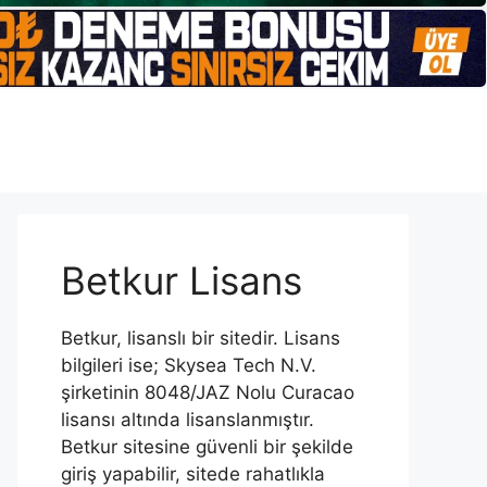
Betkur Lisans
Betkur, lisanslı bir sitedir. Lisans
bilgileri ise; Skysea Tech N.V.
şirketinin 8048/JAZ Nolu Curacao
lisansı altında lisanslanmıştır.
Betkur sitesine güvenli bir şekilde
giriş yapabilir, sitede rahatlıkla