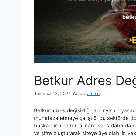
Betkur Adres Deği
Temmuz 13, 2024
Yazarı:
admin
Betkur adres değişikliği japonya’nın yasad
muhafaza etmeye çalıştığı bu sektörde dol
başka bir ülkeden alınan lisans daha da ön
ve şifre oluşturarak siteye üye olabilir,