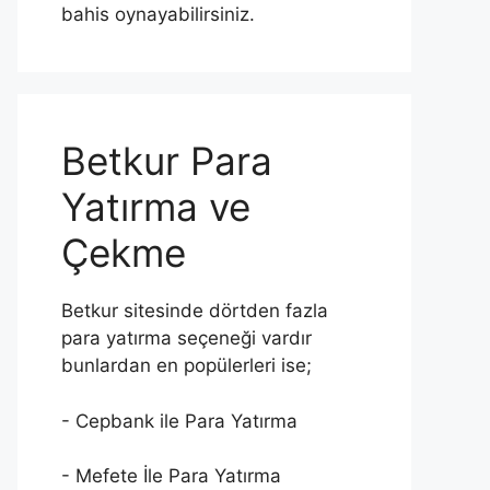
bahis oynayabilirsiniz.
Betkur Para
Yatırma ve
Çekme
Betkur sitesinde dörtden fazla
para yatırma seçeneği vardır
bunlardan en popülerleri ise;
- Cepbank ile Para Yatırma
- Mefete İle Para Yatırma