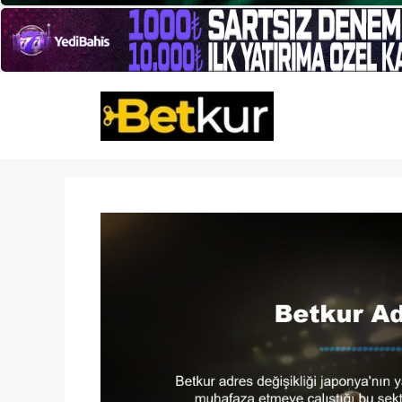
İçeriğe
atla