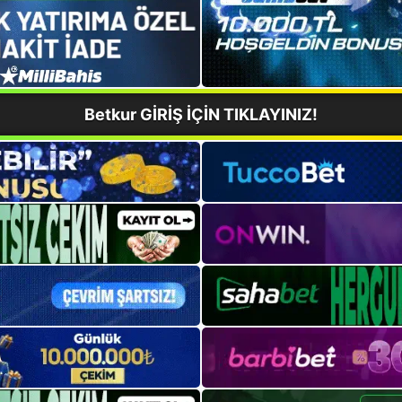
Betkur GİRİŞ İÇİN TIKLAYINIZ!